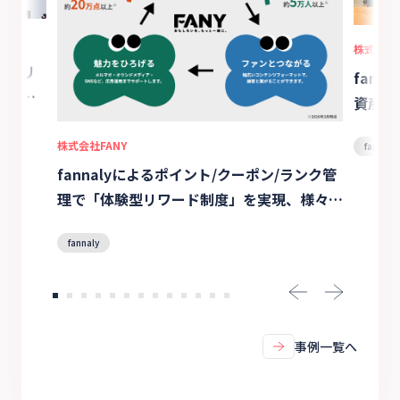
）
株式会社
たＪリ
fann
下支え
資産化
プで会
株式会社FANY
fannaly
fannalyによるポイント/クーポン/ランク管
理で「体験型リワード制度」を実現、様々な
サービス利用を促進
fannaly
事例一覧へ