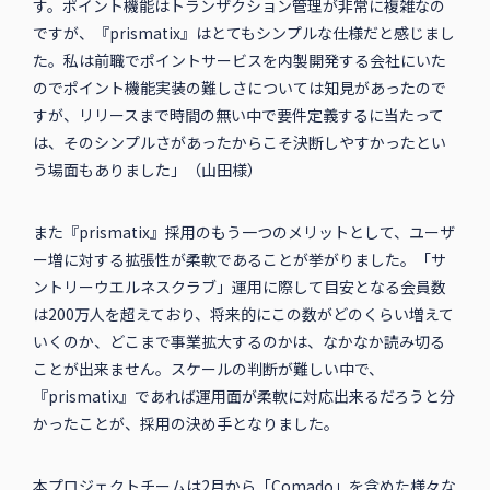
す。ポイント機能はトランザクション管理が非常に複雑なの
ですが、『prismatix』はとてもシンプルな仕様だと感じまし
た。私は前職でポイントサービスを内製開発する会社にいた
のでポイント機能実装の難しさについては知見があったので
すが、リリースまで時間の無い中で要件定義するに当たって
は、そのシンプルさがあったからこそ決断しやすかったとい
う場面もありました」（山田様）
また『prismatix』採用のもう一つのメリットとして、ユーザ
ー増に対する拡張性が柔軟であることが挙がりました。「サ
ントリーウエルネスクラブ」運用に際して目安となる会員数
は200万人を超えており、将来的にこの数がどのくらい増えて
いくのか、どこまで事業拡大するのかは、なかなか読み切る
ことが出来ません。スケールの判断が難しい中で、
『prismatix』であれば運用面が柔軟に対応出来るだろうと分
かったことが、採用の決め手となりました。
本プロジェクトチームは2月から「Comado」を含めた様々な