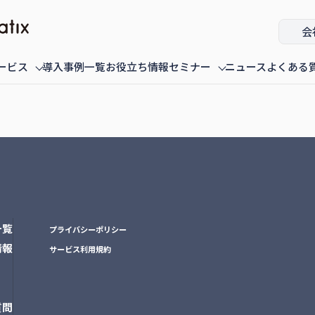
会
ービス
導入事例一覧
お役立ち情報
セミナー
ニュース
よくある
ミナー
fannaly auth
オンデマンド配信中のセミナー
導入・構築
過去に配信
一覧
プライバシーポリシー
情報
サービス利用規約
質問