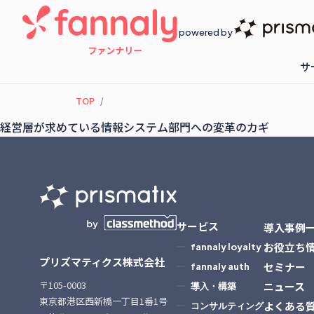
powered by
サ
TOP
fannaly loyalty
開催予定のセ
経営層が求めている情報システム部門への変革のカギ
サービス
導入事例
お役立ち
fannaly loyalty
プリズマティクス株式会社
セミナー
fannaly auth
〒105-0003
ニュース
導入・構築
東京都港区西新橋一丁目1番1号
よくある
コンサルティング