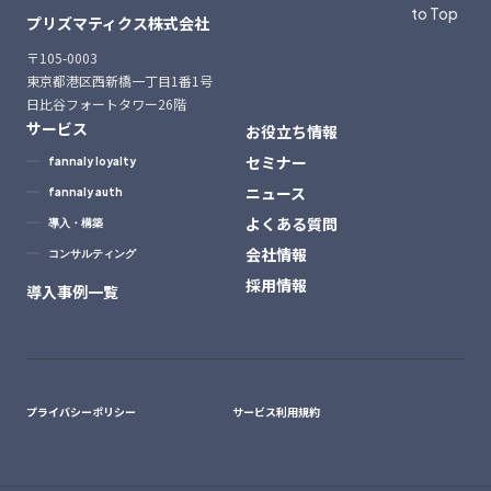
to Top
プリズマティクス株式会社
〒105-0003
東京都港区西新橋一丁目1番1号
日比谷フォートタワー26階
サービス
お役立ち情報
セミナー
fannaly loyalty
ニュース
fannaly auth
よくある質問
導入・構築
会社情報
コンサルティング
採用情報
導入事例一覧
プライバシーポリシー
サービス利用規約