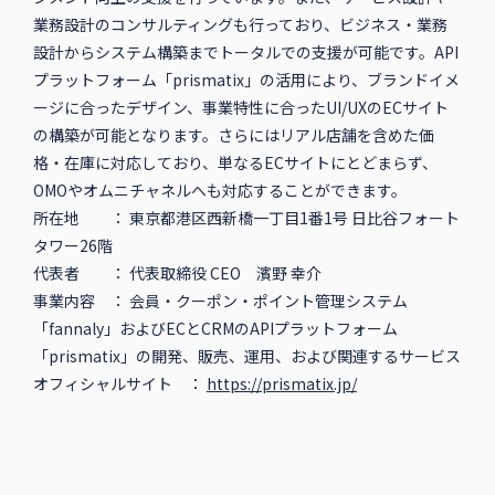
業務設計のコンサルティングも⾏っており、ビジネス・業務
設計からシステム構築までトータルでの⽀援が可能です。API
プラットフォーム「prismatix」の活用により、ブランドイメ
ージに合ったデザイン、事業特性に合ったUI/UXのECサイト
の構築が可能となります。さらにはリアル店舗を含めた価
格・在庫に対応しており、単なるECサイトにとどまらず、
OMOやオムニチャネルへも対応することができます。
所在地 ： 東京都港区西新橋一丁目1番1号 日比谷フォート
タワー26階
代表者 ： 代表取締役 CEO 濱野 幸介
事業内容 ： 会員・クーポン・ポイント管理システム
「fannaly」およびECとCRMのAPIプラットフォーム
「prismatix」の開発、販売、運用、および関連するサービス
オフィシャルサイト ：
https://prismatix.jp/