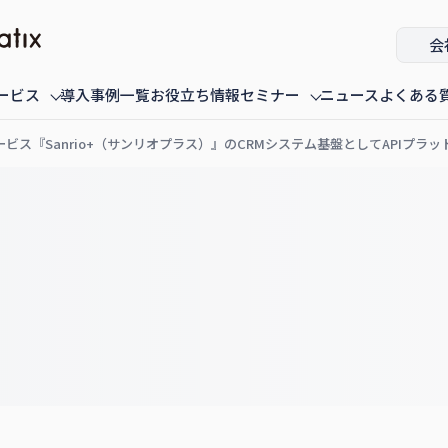
会
ービス
導入事例一覧
お役立ち情報
セミナー
ニュース
よくある
ス『Sanrio+（サンリオプラス）』のCRMシステム基盤としてAPIプラ
ミナー
fannaly auth
オンデマンド配信中のセミナー
導入・構築
過去に配信