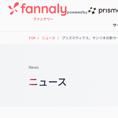
powered by
サ
TOP
ニュース
プリズマティクス、サンリオの新サービ
fannaly loyalty
開催予定のセ
News
ニュース