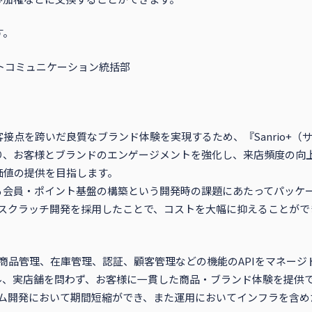
す。
トコミュニケーション統括部
接点を跨いだ良質なブランド体験を実現するため、『Sanrio+（
り、お客様とブランドのエンゲージメントを強化し、来店頻度の向
価値の提供を目指します。
る会員・ポイント基盤の構築という開発時の課題にあたってパッケ
柔軟なスクラッチ開発を採用したことで、コストを大幅に抑えることが
連携、商品管理、在庫管理、認証、顧客管理などの機能のAPIをマネー
ル、実店舗を問わず、お客様に一貫した商品・ブランド体験を提供
システム開発において期間短縮ができ、また運用においてインフラを