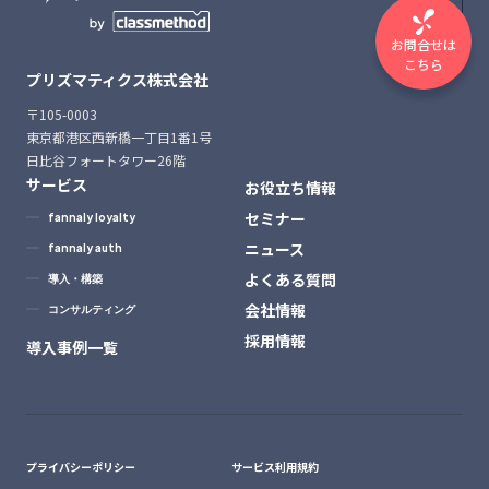
Page
お問合せは
こちら
to Top
プリズマティクス株式会社
〒105-0003
東京都港区西新橋一丁目1番1号
日比谷フォートタワー26階
サービス
お役立ち情報
セミナー
fannaly loyalty
ニュース
fannaly auth
よくある質問
導入・構築
会社情報
コンサルティング
採用情報
導入事例一覧
プライバシーポリシー
サービス利用規約