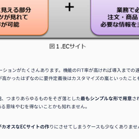
ーションがたくさんあります。機能のFIT率が高ければ導入までの
率が高かったはずなのに要件定義後はカスタマイズの嵐といったこと
能
、つまりあらゆるものをそぎ落とした
最もシンプルな形で用意
さ
ある意味やむを得ないことかも知れません。
カオスなECサイトの作
りにさせてしまうケースも少なくありませ