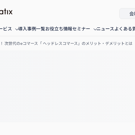
会
ービス
導入事例一覧
お役立ち情報
セミナー
ニュース
よくある
！ 次世代のeコマース「 ヘッドレスコマース」のメリット・デメリットとは
ミナー
fannaly auth
オンデマンド配信中のセミナー
導入・構築
過去に配信