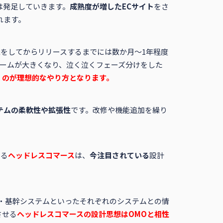
は発足していきます。
成熟度が増したECサイト
をさ
れます。
義をしてからリリースするまでには数か月～1年程度
ュームが大きくなり、泣く泣くフェーズ分けをした
くのが理想的なやり方となります。
テムの柔軟性や拡張性
です。改修や機能追加を繰り
ある
ヘッドレスコマース
は、
今注目されている
設計
MS・基幹システムといったそれぞれのシステムとの情
させる
ヘッドレスコマースの設計思想はOMOと相性