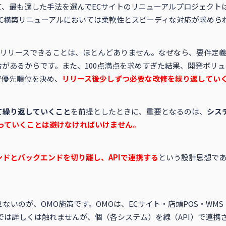
、最も適した手法を選んでECサイトのリニューアルプロジェクト
C構築リニューアルにおいては柔軟性とスピーディな対応が求めら
態でリリースできることは、ほとんどありません。なぜなら、要件定
があるからです。また、100点満点を求めすぎた結果、開発ボリ
で優先順位を決め、
リリース後少しずつ必要な改修を繰り返してい
て繰り返していくこと
を前提としたときに、重要となるのは、
シス
っていくことは避けなければいけません
。
ンドとバックエンドを切り離し、APIで連携する
という設計思想で
ないのが、OMO施策です。OMOは、ECサイト・店頭POS・W
では詳しくは触れませんが、個（各システム）を線（API）で連携