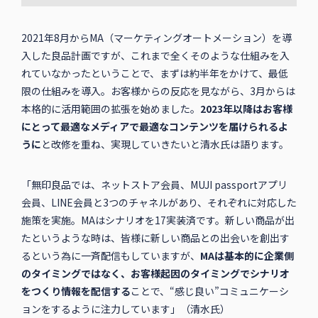
2021年8月からMA（マーケティングオートメーション）を導
入した良品計画ですが、これまで全くそのような仕組みを入
れていなかったということで、まずは約半年をかけて、最低
限の仕組みを導入。お客様からの反応を見ながら、3月からは
本格的に活用範囲の拡張を始めました。
2023年以降はお客様
にとって最適なメディアで最適なコンテンツを届けられるよ
うに
と改修を重ね、実現していきたいと清水氏は語ります。
「無印良品では、ネットストア会員、MUJI passportアプリ
会員、LINE会員と3つのチャネルがあり、それぞれに対応した
施策を実施。MAはシナリオを17実装済です。新しい商品が出
たというような時は、皆様に新しい商品との出会いを創出す
るという為に一斉配信もしていますが、
MAは基本的に企業側
のタイミングではなく、お客様起因のタイミングでシナリオ
をつくり情報を配信する
ことで、“感じ良い”コミュニケーシ
ョンをするように注力しています」（清水氏）