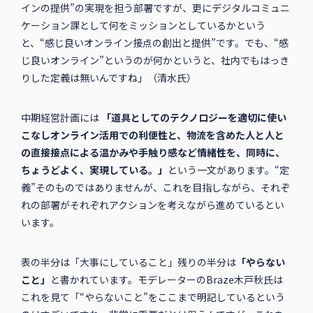
インの提供”の実現を担う部署ですが、更にデジタルコミュニ
ケーション課として何をミッションとしているかという
と、“感じ良いオンライン接点の創出と提供”です。でも、“感
じ良いオンライン”というのが何かというと、社内でもはっき
りした定義は無いんですね」（清水氏）
中期経営計画には
「道具としてのテクノロジーを適切に使い
こなしオンライン活用での利便性と、物流を含めた人と人と
の直接接点による温かみや手触り感など情緒性を、同時に、
ちょうどよく、実現している。」
という一文があります。“定
義”そのものではありませんが、これを目指しながら、それぞ
れの部署がそれぞれアクションを考えながら進めているとい
います。
表の半分は「大事にしていること」残りの半分は
「やらない
こと」
と書かれています。モデレーターのBraze木戸秋氏は
これを見て「“やらないこと”をここまで明記しているという