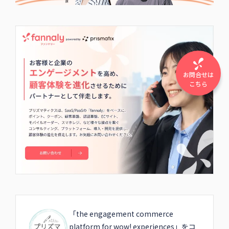
お問合せは
こちら
「the engagement commerce
platform for wow! experiences」をコ