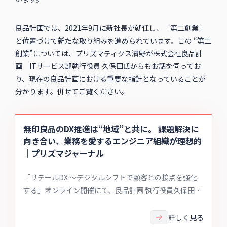
良品計画では、2021年9月に新社長が就任し、「第二創業」
と位置づけて新たな取り組みを進められています。この “第二
創業”については、プリズマティクス濱野が株式会社良品計
画 ITサービス部執行役員 久保田氏からもお話を伺ってお
り、現在の良品計画における重要な指針となっていることが
分かります。併せてご覧ください。
無印良品のDX推進は“地域”と共に。 課題解決に
向き合い、業務を愛するエンジニア組織が理想的
｜プリズマジャーナル
「リテールDX ～デジタルシフトで顧客との接点を強化
する」オンライン開催にて、良品計画 執行役員久保田氏
をゲストに、プリズマティクスCEO濱野が登壇。「無印
良品の目指すDX推進のための組織づくり」と題したセッ
詳しく見る