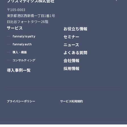
プリズマティクス株式会社
〒105-0003
東京都港区西新橋一丁目1番1号
日比谷フォートタワー26階
サービス
お役立ち情報
セミナー
fannaly loyalty
ニュース
fannaly auth
よくある質問
導入・構築
会社情報
コンサルティング
採用情報
導入事例一覧
プライバシーポリシー
サービス利用規約