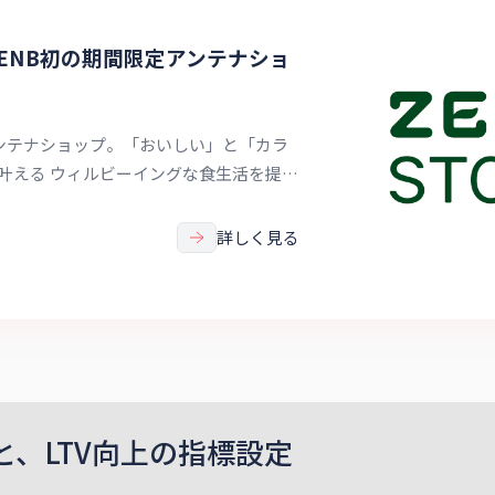
E｜ZENB初の期間限定アンテナショ
アンテナショップ。「おいしい」と「カラ
叶える ウィルビーイングな⾷⽣活を提案
の各種商品の販売はもちろん、 ZENBの
様々なコンテンツをご⽤意しています。
詳しく見る
と、LTV向上の指標設定