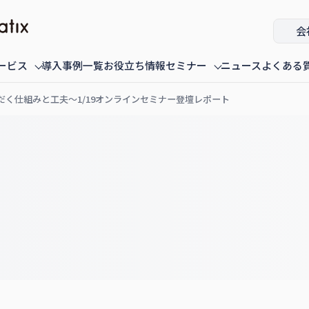
会
ービス
導入事例一覧
お役立ち情報
セミナー
ニュース
よくある
く仕組みと工夫〜1/19オンラインセミナー登壇レポート
ミナー
fannaly auth
オンデマンド配信中のセミナー
導入・構築
過去に配信