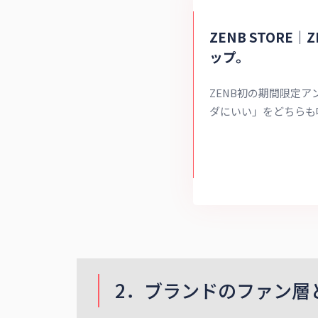
ZENB STOR
ップ。
ZENB初の期間限定
ダにいい」をどちらも
する⾷ブランドZENB
ことを知っていただく
2．ブランドのファン層