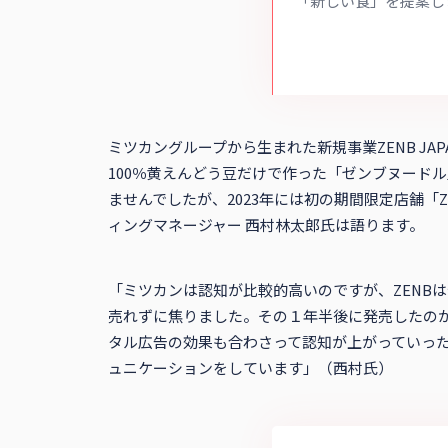
「新しい食」を提案し
頼らない味づくりで、
食生活をお届けします
ミツカングループから生まれた新規事業ZENB JAP
100％黄えんどう豆だけで作った「ゼンブヌード
ませんでしたが、2023年には初の期間限定店舗「Z
ィングマネージャー 西村林太郎氏は語ります。
「ミツカンは認知が比較的高いのですが、ZENB
売れずに焦りました。その１年半後に発売したのが
タル広告の効果も合わさって認知が上がっていっ
ュニケーションをしています」（西村氏）