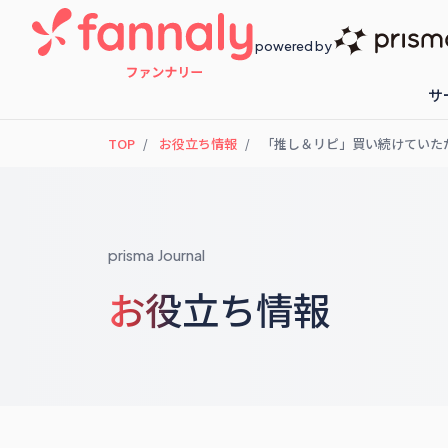
powered by
サ
TOP
お役立ち情報
「推し＆リピ」買い続けていただ
fannaly loyalty
開催予定のセ
prisma Journal
お役立ち情報