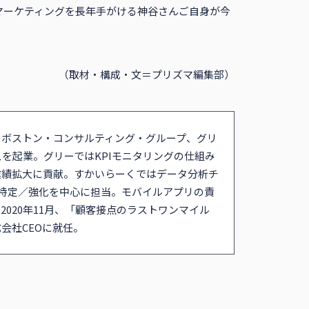
マーケティングを長年手がける神谷さんご自身が今
（取材・構成・文＝プリズマ編集部）
。ボストン・コンサルティング・グループ、グリ
ノシスを起業。グリーではKPIモニタリングの仕組み
業績拡大に貢献。すかいらーくではデータ分析チ
の特定／強化を中心に担当。モバイルアプリの責
020年11月、「顧客接点のラストワンマイル
会社CEOに就任。