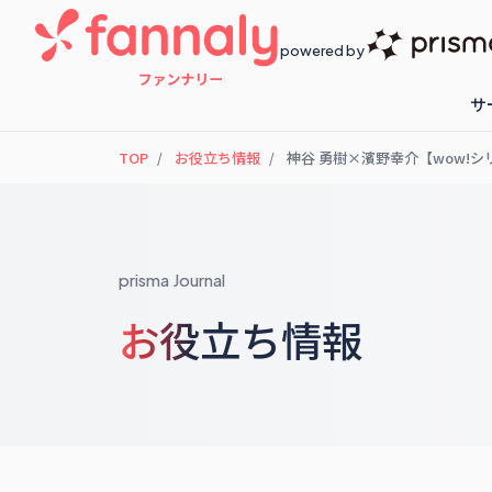
powered by
サ
TOP
お役立ち情報
神谷 勇樹×濱野幸介【wow!
fannaly loyalty
開催予定のセ
prisma Journal
お役立ち情報