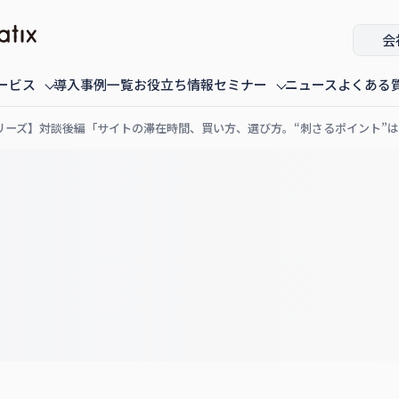
会
ービス
導入事例一覧
お役立ち情報
セミナー
ニュース
よくある
シリーズ】対談後編「サイトの滞在時間、買い方、選び方。“刺さるポイント”
ミナー
fannaly auth
オンデマンド配信中のセミナー
導入・構築
過去に配信