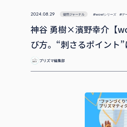
2024.08.29
徒然ジャーナル
#wow!シリーズ
#デ
神谷 勇樹×濱野幸介【w
び方。“刺さるポイント
プリズマ編集部