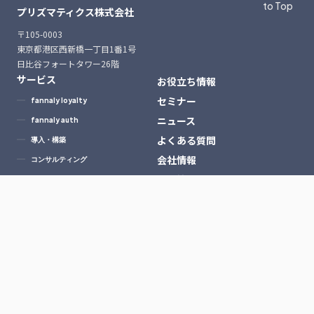
to Top
プリズマティクス株式会社
〒105-0003
東京都港区西新橋一丁目1番1号
日比谷フォートタワー26階
サービス
お役立ち情報
セミナー
fannaly loyalty
ニュース
fannaly auth
よくある質問
導入・構築
会社情報
コンサルティング
採用情報
導入事例一覧
プライバシーポリシー
サービス利用規約