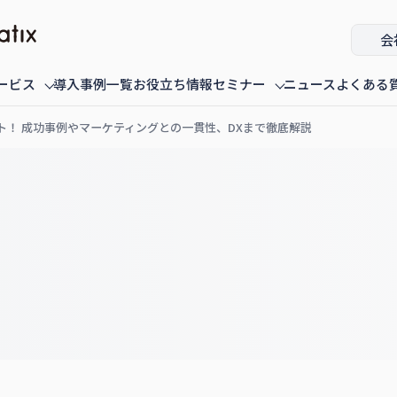
会
ービス
導入事例一覧
お役立ち情報
セミナー
ニュース
よくある
ト！ 成功事例やマーケティングとの一貫性、DXまで徹底解説
ミナー
fannaly auth
オンデマンド配信中のセミナー
導入・構築
過去に配信