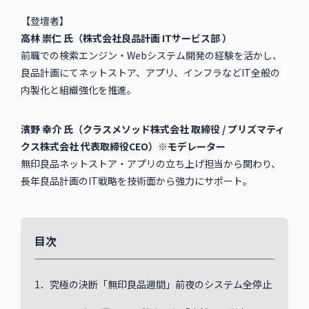
【登壇者】
高林 崇仁 氏（株式会社良品計画 ITサービス部 ）
前職での検索エンジン・Webシステム開発の経験を活かし、
良品計画にてネットストア、アプリ、インフラなどIT全般の
内製化と組織強化を推進。
濱野 幸介 氏（クラスメソッド株式会社 取締役 / プリズマティ
クス株式会社 代表取締役CEO）※モデレーター
無印良品ネットストア・アプリの立ち上げ担当から関わり、
長年良品計画のIT戦略を技術面から強力にサポート。
目次
1．究極の決断「無印良品週間」前夜のシステム全停止