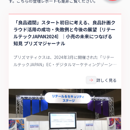
す。こちらの登壇レポートも是非ご覧ください。
「良品週間」スタート初日に考える、良品計画ク
ラウド活用の成功・失敗例と今後の展望［リテー
ルテックJAPAN2024］｜小売の未来につなげる
知見 プリズマジャーナル
プリズマティクスは、2024年3月に開催された「リテー
ルテックJAPAN」EC・デジタルマーケティングゾーン
に、クラスメソッドと共に出展。主催者セミナーにCEO
濱野が良品計画 執行役員、久保田 竜弥氏をゲストにお迎
詳しく見る
えし、ディスカッションさせていただきました。本記事
では、当日の様子をご紹介させて頂きます。