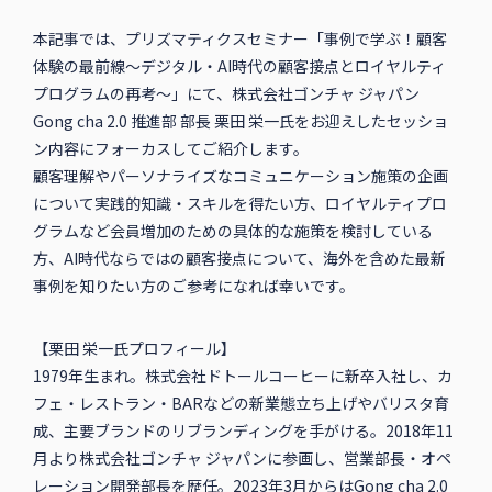
本記事では、プリズマティクスセミナー「事例で学ぶ！顧客
体験の最前線～デジタル・AI時代の顧客接点とロイヤルティ
プログラムの再考～」にて、株式会社ゴンチャ ジャパン
Gong cha 2.0 推進部 部長 栗田 栄一氏をお迎えしたセッショ
ン内容にフォーカスしてご紹介します。
顧客理解やパーソナライズなコミュニケーション施策の企画
について実践的知識・スキルを得たい方、ロイヤルティプロ
グラムなど会員増加のための具体的な施策を検討している
方、AI時代ならではの顧客接点について、海外を含めた最新
事例を知りたい方のご参考になれば幸いです。
【栗田 栄一氏プロフィール】
1979年生まれ。株式会社ドトールコーヒーに新卒入社し、カ
フェ・レストラン・BARなどの新業態立ち上げやバリスタ育
成、主要ブランドのリブランディングを手がける。2018年11
月より株式会社ゴンチャ ジャパンに参画し、営業部長・オペ
レーション開発部長を歴任。2023年3月からはGong cha 2.0