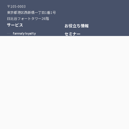
〒105-0003
東京都港区西新橋一丁目1番1号
日比谷フォートタワー26階
サービス
お役立ち情報
セミナー
fannaly loyalty
ニュース
fannaly auth
よくある質問
導入・構築
会社情報
コンサルティング
採用情報
導入事例一覧
プライバシーポリシー
サービス利用規約
© Prismatix, Inc.