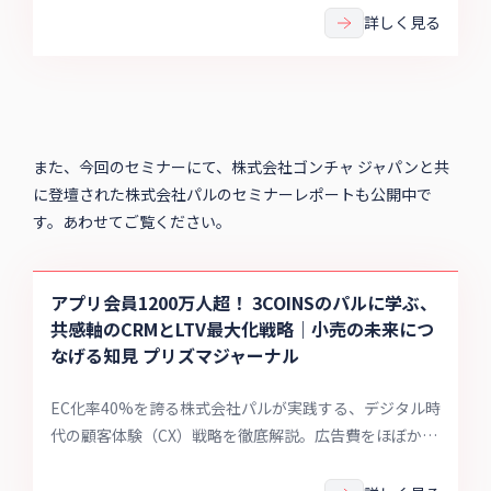
モバイルオーダーの3つの販売システムをAPIで接続して
詳しく見る
データ統合しました。ゴンチャのDXの礎となるプロジェ
クトについてお話を伺いました。
また、今回のセミナーにて、株式会社ゴンチャ ジャパンと共
に登壇された株式会社パルのセミナーレポートも公開中で
す。あわせてご覧ください。
アプリ会員1200万人超！ 3COINSのパルに学ぶ、
共感軸のCRMとLTV最大化戦略｜小売の未来につ
なげる知見 プリズマジャーナル
EC化率40%を誇る株式会社パルが実践する、デジタル時
代の顧客体験（CX）戦略を徹底解説。広告費をほぼかけ
ずにアプリ会員1200万人を突破させた背景には、SNS・
店舗・アプリを連動させた独自の「設計思想」がありま