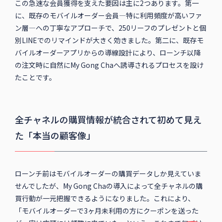
この急速な会員獲得を支えた要因は主に2つあります。第一
に、既存のモバイルオーダー会員—特に利用頻度が高いファ
ン層—への丁寧なアプローチで、250リーフのプレゼントと個
別LINEでのリマインドが大きく効きました。第二に、既存モ
バイルオーダーアプリからの導線設計により、ローンチ以降
の注文時に自然にMy Gong Chaへ誘導されるプロセスを設け
たことです。
全チャネルの購買情報が統合されて初めて見え
た「本当の顧客像」
ローンチ前はモバイルオーダーの購買データしか見えていま
せんでしたが、My Gong Chaの導入によって全チャネルの購
買行動が一元把握できるようになりました。これにより、
「モバイルオーダーで3ヶ月未利用の方にクーポンを送った