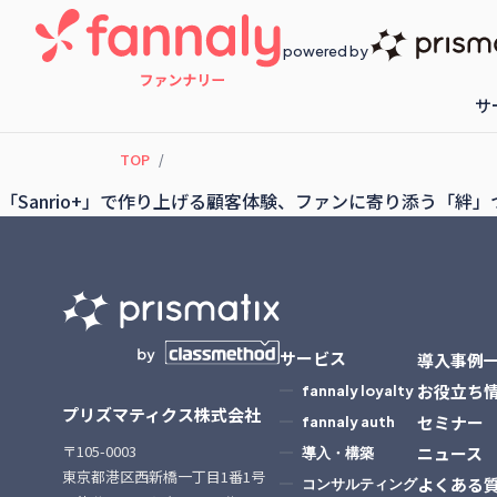
powered by
サ
TOP
fannaly loyalty
開催予定のセ
「Sanrio+」で作り上げる顧客体験、ファンに寄り添う「絆」
サービス
導入事例
お役立ち
fannaly loyalty
プリズマティクス株式会社
セミナー
fannaly auth
〒105-0003
ニュース
導入・構築
東京都港区西新橋一丁目1番1号
よくある
コンサルティング