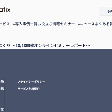
会
ービス
導入事例一覧
お役立ち情報
セミナー
ニュース
よくある
ミナー
fannaly auth
オンデマンド配信中のセミナー
導入・構築
過去に配信
づくり ～10/18開催オンラインセミナーレポート～
一覧
プライバシーポリシー
情報
サービス利用規約
質問