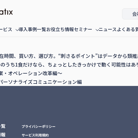
会
ービス
導入事例一覧
お役立ち情報
セミナー
ニュース
よくある
ミナー
fannaly auth
オンデマンド配信中のセミナー
導入・構築
過去に配信
滞在時間、買い方、選び方。“刺さるポイント”はデータから類
0食のうち1食だけなら、ちょっとしたきっかけで動く可能性はあ
立案・オペレーション改革編～
、パーソナライズコミュニケーション編
一覧
プライバシーポリシー
情報
サービス利用規約