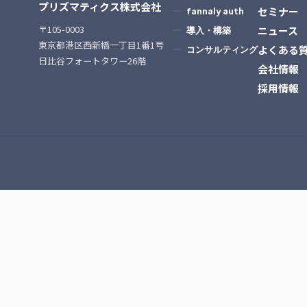
プリズマティクス株式会社
セミナー
fannaly auth
〒105-0003
ニュース
導入・構築
東京都港区西新橋一丁目1番1号
よくある
コンサルティング
日比谷フォートタワー26階
会社情報
採用情報