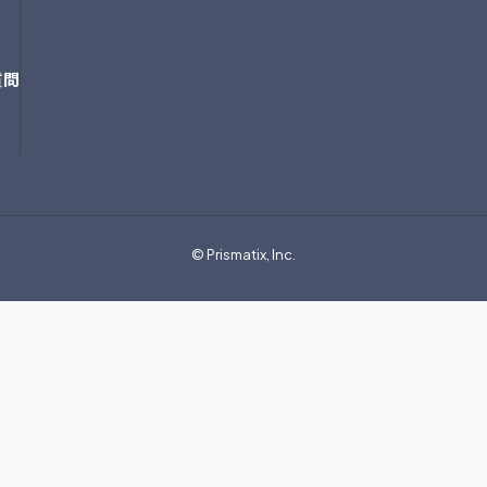
質問
© Prismatix, Inc.