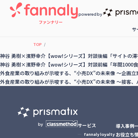
powered by
サ
TOP
fannaly loyalty
開催予定のセ
神谷 勇樹×濱野幸介【wow!シリーズ】対談後編「サイトの
神谷 勇樹×濱野幸介【wow!シリーズ】対談前編「年間100
外食産業の取り組みが示唆する、“小売DX”の未来像 ～企画
外食産業の取り組みが示唆する、“小売DX”の未来像 ～接客
サービス
導入事例
お役立ち
fannaly loyalty