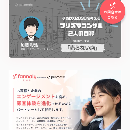
ト加藤の場合｜小売の未来につなげる知見 プリズ
マジャーナル
お問合せは
こちら
プリズマティクスで活躍する2人のコンサルに同じテー
マをぶつけ、その多様な視点を紹介する新シリーズ「小
売DX2030を考える プリズマコンサル2人の目線」。今回
のテーマは、EC化率の向上やD2Cブランドの勃興を背景
詳しく見る
に小売関係者から注目されている「売らない店舗」。業
務・システムコンサルタント加藤の“視点”をお送りしま
す。