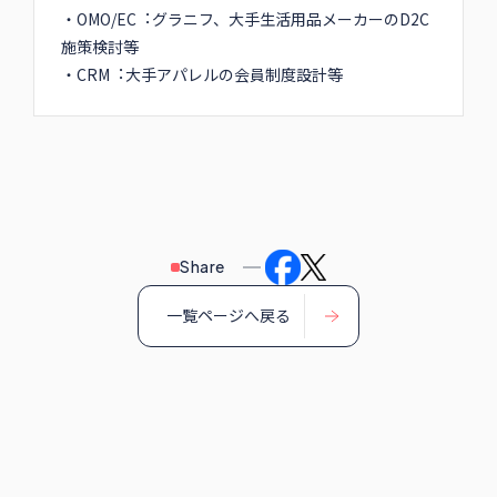
指導の現場経験を積んだ後、営業企画・戦略部⾨で業
務効率改善や販売戦略に従事。2016年にMBAを取得
後、マーケティング部⻑として商品計画、プロモーシ
ョン戦略を統括。2019年より新規事業部⻑として飲
⾷専⾨店を事業展開。2021年3⽉にクラスメソッドに
参画。豊富な現場経験を活かした⼩売および外⾷での
CRM⽀援、業務設計に強み。
≪⽀援実績≫
・OMO/EC︓グラニフ、⼤⼿⽣活⽤品メーカーのD2C
施策検討等
・CRM︓⼤⼿アパレルの会員制度設計等
Share