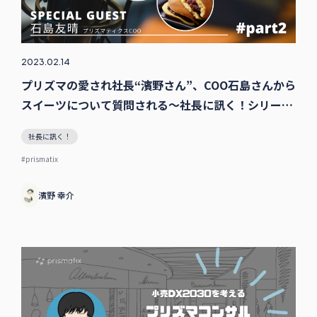
2023.02.14
プリズマの愛され社長“濱野さん”、COO石島さんから
スイーツについて質問される〜社長に訊く！シリーズ
特別編
社長に訊く！
#prismatix
濱野 幸介