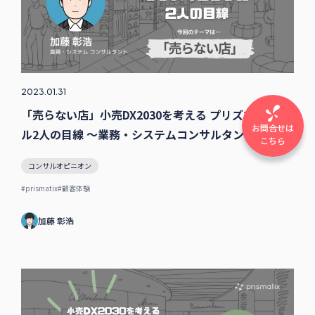
2023.01.31
「売らない店」小売DX2030を考える プリズマコンサ
お問合せは
ル2人の目線 〜業務・システムコンサルタント加藤の
こちら
場合
コンサルオピニオン
#prismatix
#顧客体験
加藤 彰浩