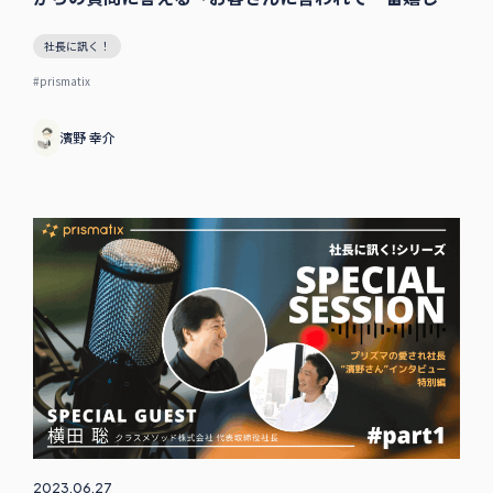
ことってなんですか」〜社長に訊く！シリーズ特別編
社長に訊く！
#prismatix
濱野 幸介
2023.06.27