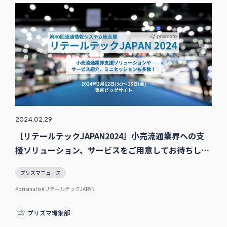
2024.02.29
［リテールテックJAPAN2024］小売流通業界への支
援ソリューション、サービスをご用意してお待ちして
おります。ミニセッションも多数！
プリズマニュース
#prismatix
#リテールテックJAPAN
プリズマ編集部