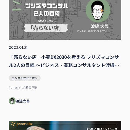
2023.01.31
「売らない店」小売DX2030を考える プリズマコンサ
ル2人の目線 〜ビジネス・業務コンサルタント渡邊の
場合
コンサルオピニオン
#prismatix
#顧客体験
渡邊大吾