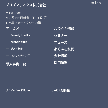
to Top
プリズマティクス株式会社
〒105-0003
東京都港区西新橋一丁目1番1号
日比谷フォートタワー26階
サービス
お役立ち情報
セミナー
fannaly loyalty
ニュース
fannaly auth
よくある質問
導入・構築
会社情報
コンサルティング
採用情報
導入事例一覧
プライバシーポリシー
サービス利用規約