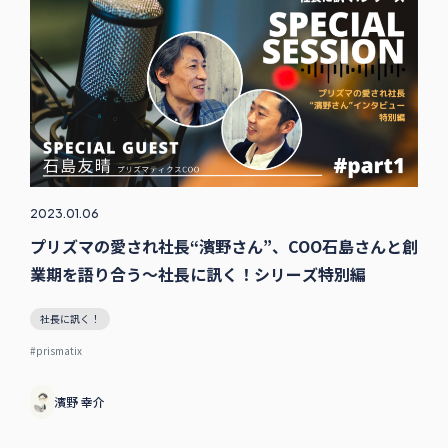
2023.01.06
プリズマの愛され社長“濱野さん”、COO石島さんと創
業期を語り合う〜社長に訊く！シリーズ特別編
社長に訊く！
#prismatix
濱野 幸介