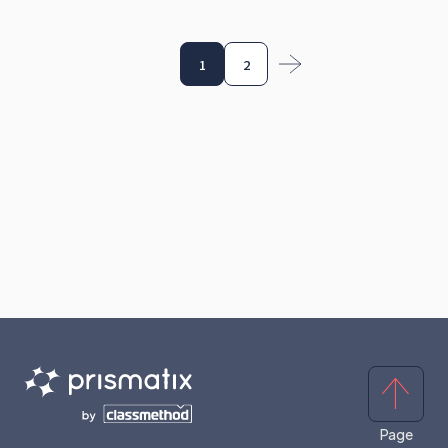
1
2
›
Page