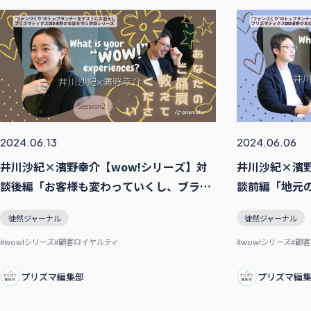
2024.06.13
2024.06.06
井川沙紀×濱野幸介【wow!シリーズ】対
井川沙紀×濱野
談後編「お客様も変わっていくし、ブラン
談前編「地元
ドも進化しなくちゃいけない。でなければ
わる”と、本
徒然ジャーナル
徒然ジャーナル
廃れてしまう」
#wow!シリーズ
#顧客ロイヤルティ
#wow!シリーズ
#顧
プリズマ編集部
プリズマ編