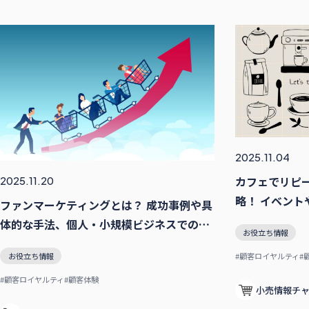
2025.11.04
カフェでリピ
2025.11.20
略！ イベント
ファンマーケティングとは？ 成功事例や具
説
体的な手法、個人・小規模ビジネスでの方
お役立ち情報
法も解説
お役立ち情報
#顧客ロイヤルティ
#
#顧客ロイヤルティ
#顧客体験
小売情報チ