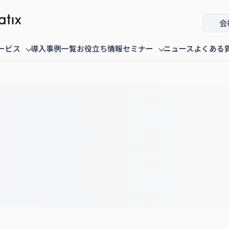
会
ービス
導入事例一覧
お役立ち情報
セミナー
ニュース
よくある
ミナー
fannaly auth
オンデマンド配信中のセミナー
導入・構築
過去に配信