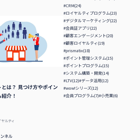
#CRM(24)
#ロイヤルティプログラム(23)
#デジタルマーケティング(22)
#会員証アプリ(22)
#顧客エンゲージメント(20)
#顧客ロイヤルティ(19)
#prismatix(18)
#ポイント管理システム(15)
#ポイントプログラム(15)
#システム構築・開発(14)
#LTV(12)
#データ活用(12)
トとは？ 見つけ方やポイン
#wow!シリーズ(12)
も紹介！
#会員プログラム(7)
#小売業(6)
イヤルティ
ャンネル