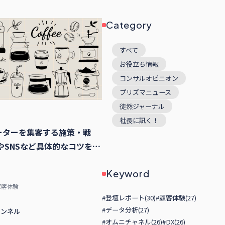
Category
すべて
お役立ち情報
コンサルオピニオン
プリズマニュース
徒然ジャーナル
社長に訊く！
ーターを集客する施策・戦
やSNSなど具体的なコツを解
Keyword
顧客体験
#登壇レポート(30)
#顧客体験(27)
#データ分析(27)
ャンネル
#オムニチャネル(26)
#DX(26)