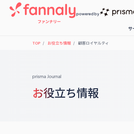
powered by
サ
TOP
お役立ち情報
顧客ロイヤルティ
fannaly loyalty
開催予定のセ
prisma Journal
お役立ち情報