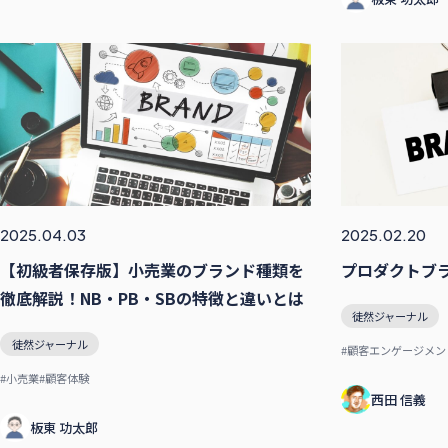
2025.04.03
2025.02.20
【初級者保存版】小売業のブランド種類を
プロダクトブ
徹底解説！NB・PB・SBの特徴と違いとは
徒然ジャーナル
徒然ジャーナル
#顧客エンゲージメン
#小売業
#顧客体験
西田 信義
板東 功太郎