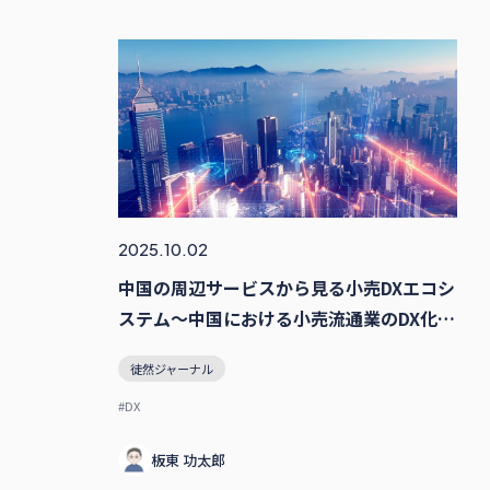
2025.10.02
中国の周辺サービスから見る小売DXエコシ
ステム〜中国における小売流通業のDX化事
情 No.4〜
徒然ジャーナル
#DX
板東 功太郎