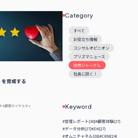
Category
すべて
お役立ち情報
コンサルオピニオン
プリズマニュース
徒然ジャーナル
社長に訊く！
」を育成する
Keyword
ト
#顧客ロイヤルティ
#登壇レポート(30)
#顧客体験(27)
#データ分析(27)
#DX(27)
#オムニチャネル(26)
#CRM(24)