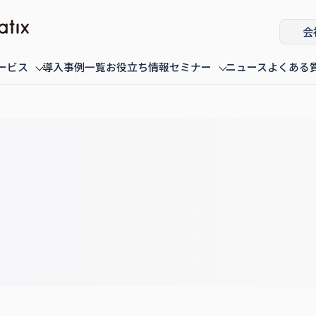
会
ービス
導入事例一覧
お役立ち情報
セミナー
ニュース
よくある
ミナー
fannaly auth
オンデマンド配信中のセミナー
導入・構築
過去に配信