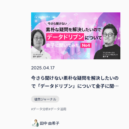
2025.04.17
今さら聞けない素朴な疑問を解決したいの
で「データドリブン」について金子に聞い
てみた その4
徒然ジャーナル
#データ分析
#データ活用
田中 由希子