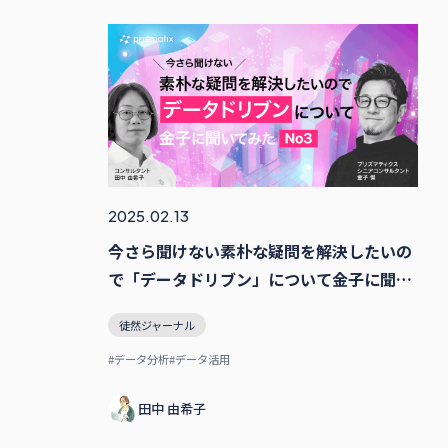
2025.02.13
今さら聞けない素朴な疑問を解決したいの
で「データドリブン」について金子に聞い
てみた No3
徒然ジャーナル
#データ分析
#データ活用
田中 由希子