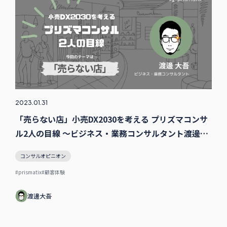
2023.01.31
「売らない店」小売DX2030を考える プリズマコンサ
ル2人の目線 〜ビジネス・業務コンサルタント渡邊の
場合
コンサルオピニオン
#prismatix
#顧客体験
渡邊大吾