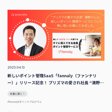
2023.04.13
新しいポイント管理SaaS「fannaly（ファンナリ
ー）」リリース記念！ プリズマの愛され社長 “濱野さ
ん”、熱く語る
社長に訊く！
#fannaly
#ポイントプログラム