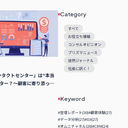
Category
すべて
お役立ち情報
コンサルオピニオン
プリズマニュース
徒然ジャーナル
社長に訊く！
ンタクトセンター」は“本当
ンター？〜顧客に寄り添った
ル実現の為に〜
Keyword
#登壇レポート(30)
#顧客体験(27)
#データ分析(27)
#DX(27)
#オムニチャネル(26)
#CRM(24)