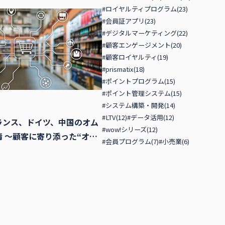
#ロイヤルティプログラム(23)
#会員証アプリ(23)
#デジタルマーケティング(22)
#顧客エンゲージメント(20)
#顧客ロイヤルティ(19)
#prismatix(18)
#ポイントプログラム(15)
#ポイント管理システム(15)
#システム構築・開発(14)
#LTV(12)
#データ活用(12)
ランス、ドイツ、中国のオム
#wow!シリーズ(12)
 〜顧客に寄り添った“オム
#会員プログラム(7)
#小売業(6)
実現に向けて〜