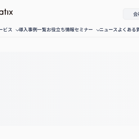
会
ービス
導入事例一覧
お役立ち情報
セミナー
ニュース
よくある
ミナー
fannaly auth
オンデマンド配信中のセミナー
導入・構築
過去に配信