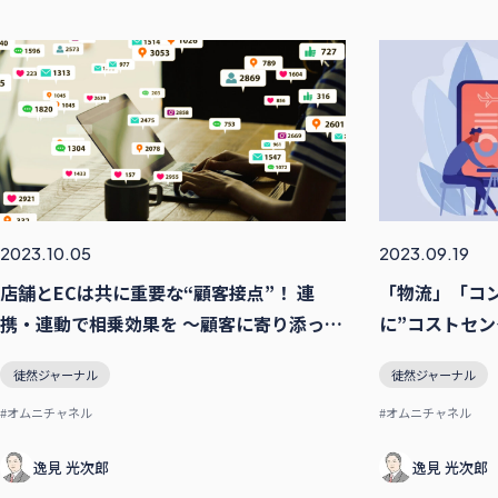
2023.10.05
2023.09.19
店舗とECは共に重要な“顧客接点”！ 連
「物流」「コ
携・連動で相乗効果を 〜顧客に寄り添った
に”コストセ
オムニチャネル実現の為に〜
オムニチャネ
徒然ジャーナル
徒然ジャーナル
#オムニチャネル
#オムニチャネル
逸⾒ 光次郎
逸⾒ 光次郎