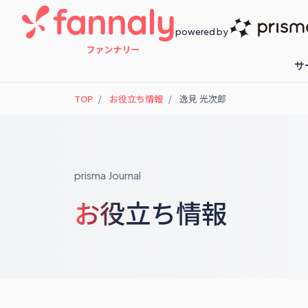
powered by
サ
TOP
お役立ち情報
逸⾒ 光次郎
fannaly loyalty
開催予定のセ
prisma Journal
お役立ち情報