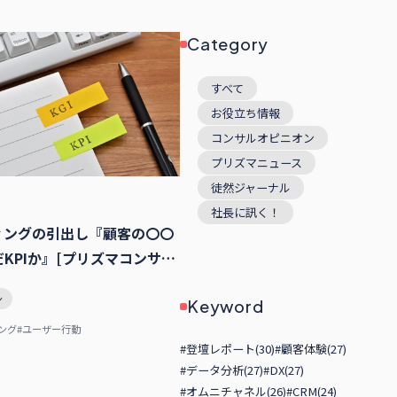
Category
すべて
お役立ち情報
コンサルオピニオン
プリズマニュース
徒然ジャーナル
社長に訊く！
ィングの引出し『顧客の〇〇
KPIか』[プリズマコンサル
]
ン
Keyword
ング
#ユーザー行動
#登壇レポート(30)
#顧客体験(27)
#データ分析(27)
#DX(27)
#オムニチャネル(26)
#CRM(24)