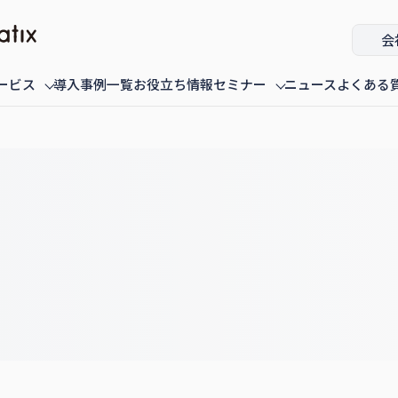
会
ービス
導入事例一覧
お役立ち情報
セミナー
ニュース
よくある
ミナー
fannaly auth
オンデマンド配信中のセミナー
導入・構築
過去に配信