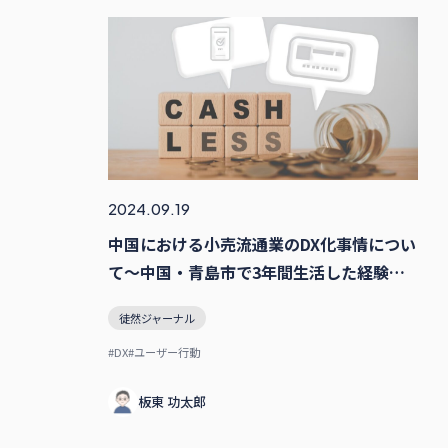
2024.09.19
中国における小売流通業のDX化事情につい
て〜中国・青島市で3年間生活した経験か
ら〜
徒然ジャーナル
#DX
#ユーザー行動
板東 功太郎