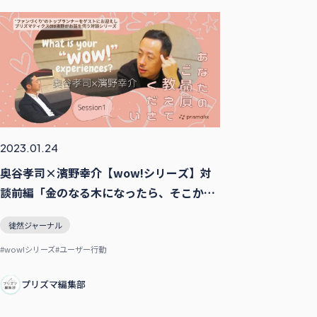
2023.01.24
奥谷孝司×濱野幸介【wow!シリーズ】対
談前編「金のなる木になったら、そこから
熱量が落ちていく。そう、考えられるかど
徒然ジャーナル
うか」
#wow!シリーズ
#ユーザー行動
プリズマ編集部